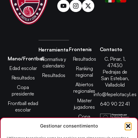
Frontenis
Contacto
Herramienta
Mano/Frontball
Resultados
C. Pinar, 1,
Normativa y
47430
calendario
Edad escolar
Ranking
Pedrajas de
regional
Resultados
Resultados
San Esteban,
Abiertos
Valladolid
Copa
regionales
presidente
info@fepelotacyl.es
Máster
Frontball edad
640 90 22 41
jugadores
escolar
Copa
presidente
Gestionar consentimiento
Abiertos edad