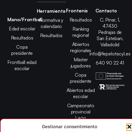
Frontenis
Contacto
Herramienta
Mano/Frontball
Resultados
C. Pinar, 1,
Normativa y
47430
calendario
Edad escolar
Ranking
Pedrajas de
regional
Resultados
Resultados
San Esteban,
Abiertos
Valladolid
Copa
regionales
presidente
info@fepelotacyl.es
Máster
Frontball edad
640 90 22 41
jugadores
escolar
Copa
presidente
Abiertos edad
escolar
Campeonato
provincial
León
Gestionar consentimiento