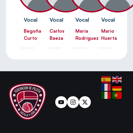
Vocal
Vocal
Vocal
Vocal
Begoña
Carlos
María
Mario
Curto
Baeza
Rodríguez
Huerta