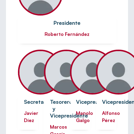
Presidente
Roberto Fernández
Secretario
Tesorero
Vicepresidente
Vicepreside
y
Javier
Manolo
Alfonso
Vicepresidente
Díez
Galgo
Pérez
Marcos
García