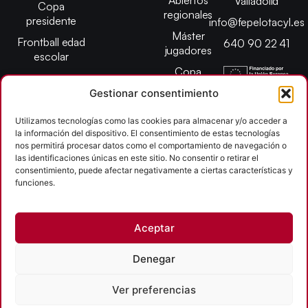
Abiertos
Valladolid
Copa
regionales
presidente
info@fepelotacyl.es
Máster
Frontball edad
640 90 22 41
jugadores
escolar
Copa
presidente
Gestionar consentimiento
Abiertos edad
escolar
Utilizamos tecnologías como las cookies para almacenar y/o acceder a
la información del dispositivo. El consentimiento de estas tecnologías
Campeonato
nos permitirá procesar datos como el comportamiento de navegación o
provincial
las identificaciones únicas en este sitio. No consentir o retirar el
consentimiento, puede afectar negativamente a ciertas características y
León
funciones.
Copyright © 2026
Aceptar
Federación Pelota Castilla y León | FePelotaCyL
| Desarrollado por
TOOOLS
Denegar
Aviso Legal
Política de Cookies
Política de Privacidad
Ver preferencias
Accesibilidad