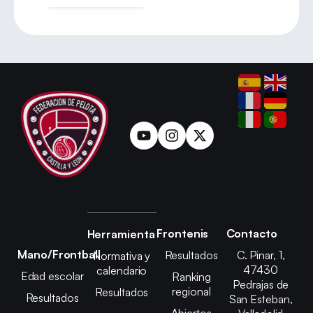
Frontenis
Contacto
Herramienta
Mano/Frontball
Resultados
C. Pinar, 1,
Normativa y
47430
calendario
Edad escolar
Ranking
Pedrajas de
regional
Resultados
Resultados
San Esteban,