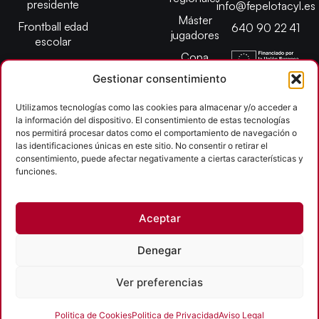
presidente
info@fepelotacyl.es
Máster
Frontball edad
640 90 22 41
jugadores
escolar
Copa
presidente
Gestionar consentimiento
Abiertos edad
escolar
Utilizamos tecnologías como las cookies para almacenar y/o acceder a
la información del dispositivo. El consentimiento de estas tecnologías
Campeonato
nos permitirá procesar datos como el comportamiento de navegación o
provincial
las identificaciones únicas en este sitio. No consentir o retirar el
consentimiento, puede afectar negativamente a ciertas características y
León
funciones.
Copyright © 2026
Aceptar
Federación Pelota Castilla y León | FePelotaCyL
| Desarrollado por
TOOOLS
Denegar
Aviso Legal
Política de Cookies
Política de Privacidad
Ver preferencias
Accesibilidad
Politica de Cookies
Politica de Privacidad
Aviso Legal