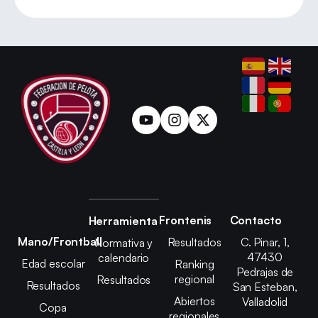
Frontenis
Contacto
Herramienta
Mano/Frontball
Resultados
C. Pinar, 1,
Normativa y
47430
calendario
Edad escolar
Ranking
Pedrajas de
regional
Resultados
Resultados
San Esteban,
Abiertos
Valladolid
Copa
regionales