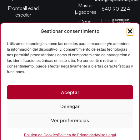
Máster
Frontball edad
640 90 22 41
jugadores
escolar
Copa
presidente
Gestionar consentimiento
Abiertos edad
escolar
Utilizamos tecnologías como las cookies para almacenar y/o acceder a
la información del dispositivo. El consentimiento de estas tecnologías
Campeonato
nos permitirá procesar datos como el comportamiento de navegación o
provincial
las identificaciones únicas en este sitio. No consentir o retirar el
consentimiento, puede afectar negativamente a ciertas características y
León
funciones.
Copyright © 2026
Aceptar
Federación Pelota Castilla y León | FePelotaCyL
| Desarrollado por
TOOOLS
Denegar
Aviso Legal
Política de Cookies
Política de Privacidad
Ver preferencias
Accesibilidad
Politica de Cookies
Politica de Privacidad
Aviso Legal