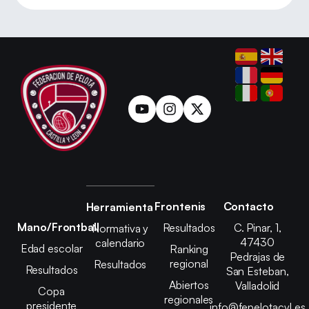
Frontenis
Contacto
Herramienta
Mano/Frontball
Resultados
C. Pinar, 1,
Normativa y
47430
calendario
Edad escolar
Ranking
Pedrajas de
regional
Resultados
Resultados
San Esteban,
Abiertos
Valladolid
Copa
regionales
presidente
info@fepelotacyl.es