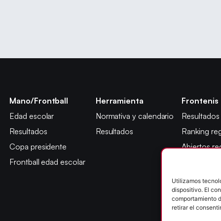
Mano/Frontball
Herramienta
Frontenis
Edad escolar
Normativa y calendario
Resultados
Resultados
Resultados
Ranking reg
Copa presidente
Abiertos re
Frontball edad escolar
Máster jug
Copa presi
Utilizamos tecnol
dispositivo. El c
Abiertos ed
comportamiento de
Campeonato
retirar el consent
León