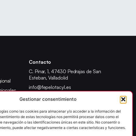
Contacto
C. Pinar, 1, 47430 Pedrajas de San
Esteban, Valladolid
ional
info@fepelotacyl.es
gionales
640 90 22 41
Gestionar consentimiento
adores
dente
ogías como las cookies para almacenar y/o acceder a la información del
onsentimiento de estas tecnologías nos permitirá procesar datos como el
ad escolar
 navegación o las identificaciones únicas en este sitio. No consentir o
 provincial
imiento, puede afectar negativamente a ciertas características y funciones.