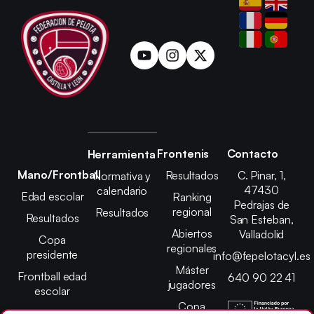
Frontenis
Contacto
Herramienta
Mano/Frontball
Resultados
C. Pinar, 1,
Normativa y
47430
calendario
Edad escolar
Ranking
Pedrajas de
regional
Resultados
Resultados
San Esteban,
Abiertos
Valladolid
Copa
regionales
presidente
info@fepelotacyl.es
Máster
Frontball edad
640 90 22 41
jugadores
escolar
Copa