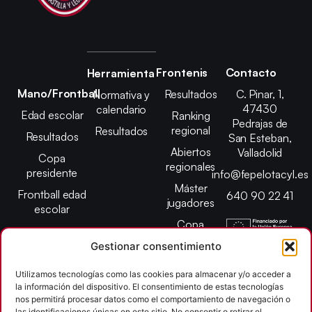
Frontenis
Contacto
Herramienta
Mano/Frontball
Resultados
C. Pinar, 1,
Normativa y
47430
calendario
Edad escolar
Ranking
Pedrajas de
regional
Resultados
Resultados
San Esteban,
Abiertos
Valladolid
Copa
regionales
presidente
info@fepelotacyl.es
Máster
Frontball edad
640 90 22 41
jugadores
escolar
Copa
presidente
Gestionar consentimiento
Abiertos edad
escolar
Utilizamos tecnologías como las cookies para almacenar y/o acceder a
la información del dispositivo. El consentimiento de estas tecnologías
Campeonato
nos permitirá procesar datos como el comportamiento de navegación o
provincial
las identificaciones únicas en este sitio. No consentir o retirar el