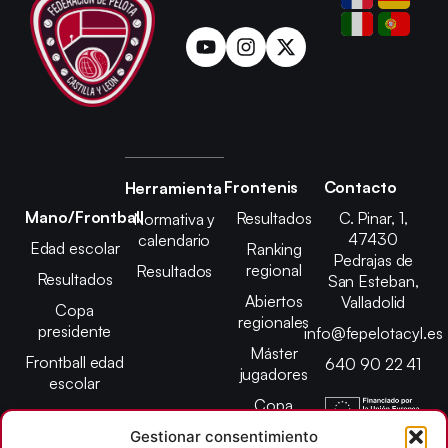
Frontenis
Contacto
Herramienta
Mano/Frontball
Resultados
C. Pinar, 1,
Normativa y
47430
calendario
Edad escolar
Ranking
Pedrajas de
regional
Resultados
Resultados
San Esteban,
Abiertos
Valladolid
Copa
regionales
presidente
info@fepelotacyl.es
Máster
Frontball edad
640 90 22 41
jugadores
escolar
Copa
presidente
Gestionar consentimiento