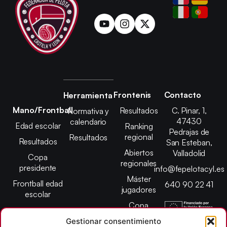
Frontenis
Contacto
Herramienta
Mano/Frontball
Resultados
C. Pinar, 1,
Normativa y
47430
calendario
Edad escolar
Ranking
Pedrajas de
regional
Resultados
Resultados
San Esteban,
Abiertos
Valladolid
Copa
regionales
presidente
info@fepelotacyl.es
Máster
Frontball edad
640 90 22 41
jugadores
escolar
Copa
presidente
Gestionar consentimiento