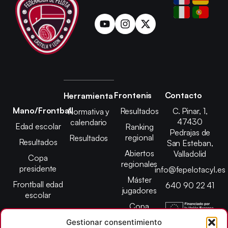
Frontenis
Contacto
Herramienta
Mano/Frontball
Resultados
C. Pinar, 1,
Normativa y
47430
calendario
Edad escolar
Ranking
Pedrajas de
regional
Resultados
Resultados
San Esteban,
Abiertos
Valladolid
Copa
regionales
presidente
info@fepelotacyl.es
Máster
Frontball edad
640 90 22 41
jugadores
escolar
Copa
presidente
Gestionar consentimiento