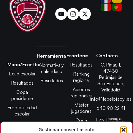
Frontenis
Contacto
Herramienta
Mano/Frontball
Resultados
C. Pinar, 1,
Normativa y
47430
calendario
Edad escolar
Ranking
Pedrajas de
regional
Resultados
Resultados
San Esteban,
Abiertos
Valladolid
Copa
regionales
presidente
info@fepelotacyl.es
Máster
Frontball edad
640 90 22 41
jugadores
escolar
Copa
presidente
Gestionar consentimiento