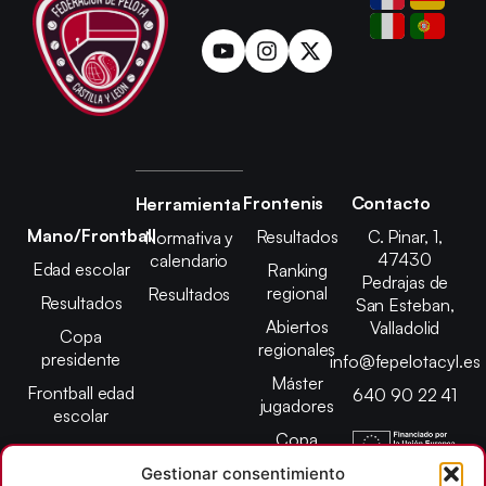
Frontenis
Contacto
Herramienta
Mano/Frontball
Resultados
C. Pinar, 1,
Normativa y
47430
calendario
Edad escolar
Ranking
Pedrajas de
regional
Resultados
Resultados
San Esteban,
Abiertos
Valladolid
Copa
regionales
presidente
info@fepelotacyl.es
Máster
Frontball edad
640 90 22 41
jugadores
escolar
Copa
presidente
Gestionar consentimiento