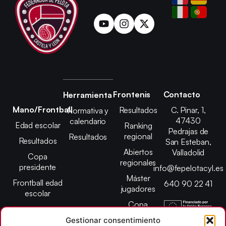
Frontenis
Contacto
Herramienta
Mano/Frontball
Resultados
C. Pinar, 1,
Normativa y
47430
calendario
Edad escolar
Ranking
Pedrajas de
regional
Resultados
Resultados
San Esteban,
Abiertos
Valladolid
Copa
regionales
presidente
info@fepelotacyl.es
Máster
Frontball edad
640 90 22 41
jugadores
escolar
Copa
presidente
Gestionar consentimiento