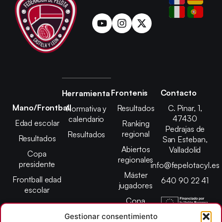
Frontenis
Contacto
Herramienta
Mano/Frontball
Resultados
C. Pinar, 1,
Normativa y
47430
calendario
Edad escolar
Ranking
Pedrajas de
regional
Resultados
Resultados
San Esteban,
Abiertos
Valladolid
Copa
regionales
presidente
info@fepelotacyl.es
Máster
Frontball edad
640 90 22 41
jugadores
escolar
Copa
presidente
Gestionar consentimiento