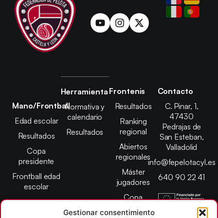
Frontenis
Contacto
Herramienta
Mano/Frontball
Resultados
C. Pinar, 1,
Normativa y
47430
calendario
Edad escolar
Ranking
Pedrajas de
regional
Resultados
Resultados
San Esteban,
Abiertos
Valladolid
Copa
regionales
presidente
info@fepelotacyl.es
Máster
Frontball edad
640 90 22 41
jugadores
escolar
Copa
presidente
Gestionar consentimiento