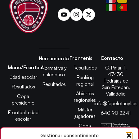
Frontenis
Contacto
Herramienta
Mano/Frontball
Resultados
C. Pinar, 1,
Normativa y
47430
calendario
Edad escolar
Ranking
Pedrajas de
regional
Resultados
Resultados
San Esteban,
Abiertos
Valladolid
Copa
regionales
presidente
info@fepelotacyl.es
Máster
Frontball edad
640 90 22 41
jugadores
escolar
Copa
presidente
Gestionar consentimiento