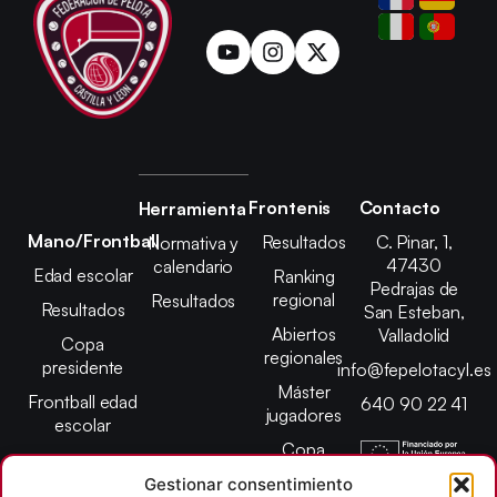
Frontenis
Contacto
Herramienta
Mano/Frontball
Resultados
C. Pinar, 1,
Normativa y
47430
calendario
Edad escolar
Ranking
Pedrajas de
regional
Resultados
Resultados
San Esteban,
Abiertos
Valladolid
Copa
regionales
presidente
info@fepelotacyl.es
Máster
Frontball edad
640 90 22 41
jugadores
escolar
Copa
presidente
Gestionar consentimiento