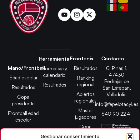
Frontenis
Contacto
Herramienta
Mano/Frontball
Resultados
C. Pinar, 1,
Normativa y
47430
calendario
Edad escolar
Ranking
Pedrajas de
regional
Resultados
Resultados
San Esteban,
Abiertos
Valladolid
Copa
regionales
presidente
info@fepelotacyl.es
Máster
Frontball edad
640 90 22 41
jugadores
escolar
Copa
presidente
Gestionar consentimiento