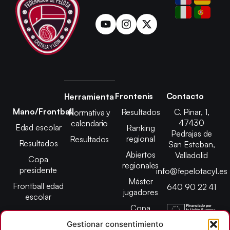
Frontenis
Contacto
Herramienta
Mano/Frontball
Resultados
C. Pinar, 1,
Normativa y
47430
calendario
Edad escolar
Ranking
Pedrajas de
regional
Resultados
Resultados
San Esteban,
Abiertos
Valladolid
Copa
regionales
presidente
info@fepelotacyl.es
Máster
Frontball edad
640 90 22 41
jugadores
escolar
Copa
presidente
Gestionar consentimiento