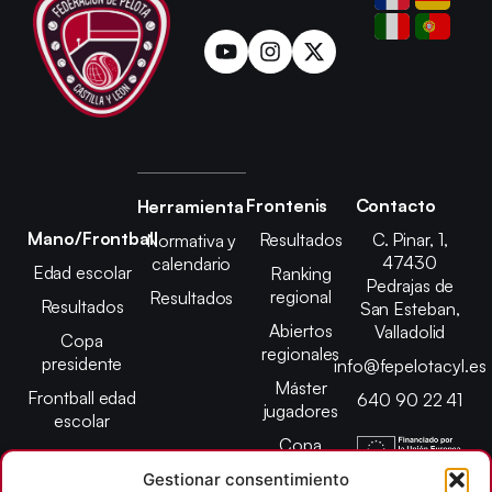
Frontenis
Contacto
Herramienta
Mano/Frontball
Resultados
C. Pinar, 1,
Normativa y
47430
calendario
Edad escolar
Ranking
Pedrajas de
regional
Resultados
Resultados
San Esteban,
Abiertos
Valladolid
Copa
regionales
presidente
info@fepelotacyl.es
Máster
Frontball edad
640 90 22 41
jugadores
escolar
Copa
presidente
Gestionar consentimiento