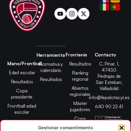
Frontenis
Contacto
Herramienta
Mano/Frontball
Resultados
C. Pinar, 1,
Normativa y
47430
calendario
Edad escolar
Ranking
Pedrajas de
regional
Resultados
Resultados
San Esteban,
Abiertos
Valladolid
Copa
regionales
presidente
info@fepelotacyl.es
Máster
Frontball edad
640 90 22 41
jugadores
escolar
Copa
presidente
Gestionar consentimiento