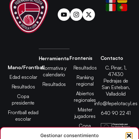
Frontenis
Contacto
Herramienta
Mano/Frontball
Resultados
C. Pinar, 1,
Normativa y
47430
calendario
Edad escolar
Ranking
Pedrajas de
regional
Resultados
Resultados
San Esteban,
Abiertos
Valladolid
Copa
regionales
presidente
info@fepelotacyl.es
Máster
Frontball edad
640 90 22 41
jugadores
escolar
Copa
presidente
Gestionar consentimiento