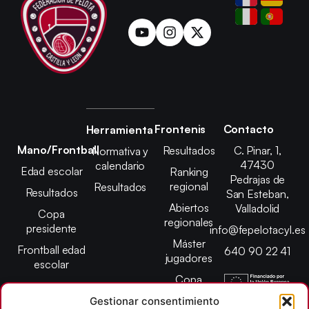
Frontenis
Contacto
Herramienta
Mano/Frontball
Resultados
C. Pinar, 1,
Normativa y
47430
calendario
Edad escolar
Ranking
Pedrajas de
regional
Resultados
Resultados
San Esteban,
Abiertos
Valladolid
Copa
regionales
presidente
info@fepelotacyl.es
Máster
Frontball edad
640 90 22 41
jugadores
escolar
Copa
presidente
Gestionar consentimiento