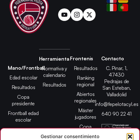
Frontenis
Contacto
Herramienta
Mano/Frontball
Resultados
C. Pinar, 1,
Normativa y
47430
calendario
Edad escolar
Ranking
Pedrajas de
regional
Resultados
Resultados
San Esteban,
Abiertos
Valladolid
Copa
regionales
presidente
info@fepelotacyl.es
Máster
Frontball edad
640 90 22 41
jugadores
escolar
Copa
presidente
Gestionar consentimiento