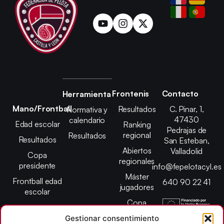
Frontenis
Contacto
Herramienta
Mano/Frontball
Resultados
C. Pinar, 1,
Normativa y
47430
calendario
Edad escolar
Ranking
Pedrajas de
regional
Resultados
Resultados
San Esteban,
Abiertos
Valladolid
Copa
regionales
presidente
info@fepelotacyl.es
Máster
Frontball edad
640 90 22 41
jugadores
escolar
Copa
presidente
Gestionar consentimiento