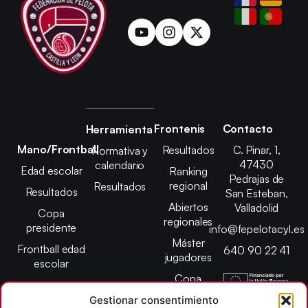
Frontenis
Contacto
Herramienta
Mano/Frontball
Resultados
C. Pinar, 1,
Normativa y
47430
calendario
Edad escolar
Ranking
Pedrajas de
regional
Resultados
Resultados
San Esteban,
Abiertos
Valladolid
Copa
regionales
presidente
info@fepelotacyl.es
Máster
Frontball edad
640 90 22 41
jugadores
escolar
Copa
presidente
Gestionar consentimiento