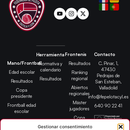
Frontenis
Contacto
Herramienta
Mano/Frontball
Resultados
C. Pinar, 1,
Normativa y
47430
calendario
Edad escolar
Ranking
Pedrajas de
regional
Resultados
Resultados
San Esteban,
Abiertos
Valladolid
Copa
regionales
presidente
info@fepelotacyl.es
Máster
Frontball edad
640 90 22 41
jugadores
escolar
Copa
presidente
Gestionar consentimiento