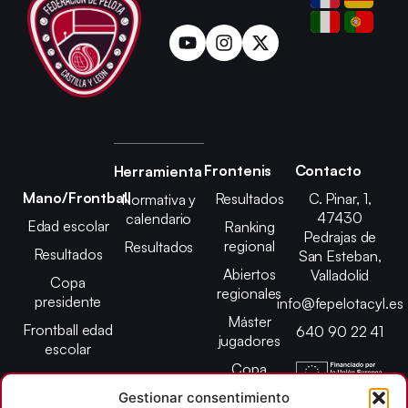
Frontenis
Contacto
Herramienta
Mano/Frontball
Resultados
C. Pinar, 1,
Normativa y
47430
calendario
Edad escolar
Ranking
Pedrajas de
regional
Resultados
Resultados
San Esteban,
Abiertos
Valladolid
Copa
regionales
presidente
info@fepelotacyl.es
Máster
Frontball edad
640 90 22 41
jugadores
escolar
Copa
presidente
Gestionar consentimiento