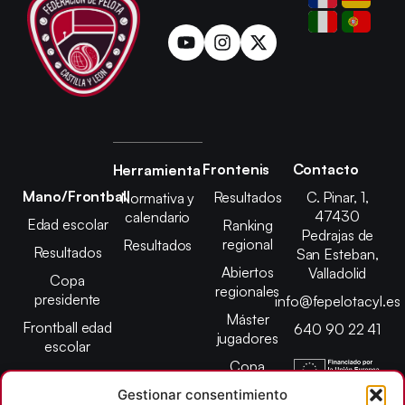
Frontenis
Contacto
Herramienta
Mano/Frontball
Resultados
C. Pinar, 1,
Normativa y
47430
calendario
Edad escolar
Ranking
Pedrajas de
regional
Resultados
Resultados
San Esteban,
Abiertos
Valladolid
Copa
regionales
presidente
info@fepelotacyl.es
Máster
Frontball edad
640 90 22 41
jugadores
escolar
Copa
presidente
Gestionar consentimiento