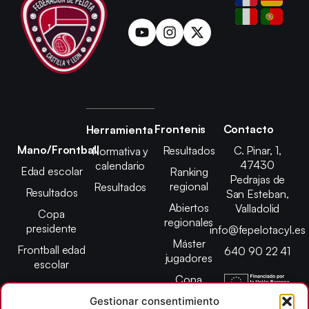
Frontenis
Contacto
Herramienta
Mano/Frontball
Resultados
C. Pinar, 1,
Normativa y
47430
calendario
Edad escolar
Ranking
Pedrajas de
regional
Resultados
Resultados
San Esteban,
Abiertos
Valladolid
Copa
regionales
presidente
info@fepelotacyl.es
Máster
Frontball edad
640 90 22 41
jugadores
escolar
Copa
presidente
Gestionar consentimiento