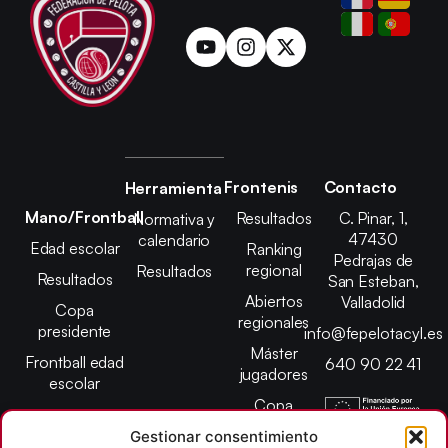
Frontenis
Contacto
Herramienta
Mano/Frontball
Resultados
C. Pinar, 1,
Normativa y
47430
calendario
Edad escolar
Ranking
Pedrajas de
regional
Resultados
Resultados
San Esteban,
Abiertos
Valladolid
Copa
regionales
presidente
info@fepelotacyl.es
Máster
Frontball edad
640 90 22 41
jugadores
escolar
Copa
presidente
Gestionar consentimiento