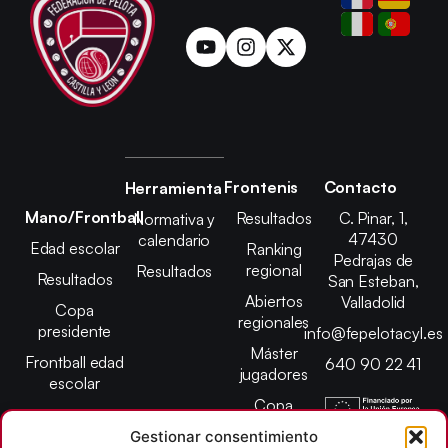
Frontenis
Contacto
Herramienta
Mano/Frontball
Resultados
C. Pinar, 1,
Normativa y
47430
calendario
Edad escolar
Ranking
Pedrajas de
regional
Resultados
Resultados
San Esteban,
Abiertos
Valladolid
Copa
regionales
presidente
info@fepelotacyl.es
Máster
Frontball edad
640 90 22 41
jugadores
escolar
Copa
presidente
Gestionar consentimiento