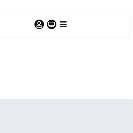
Frontenis