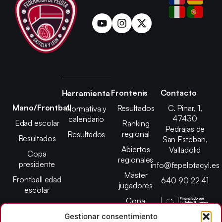
Frontenis
Contacto
Herramienta
Mano/Frontball
Resultados
C. Pinar, 1,
Normativa y
47430
calendario
Edad escolar
Ranking
Pedrajas de
regional
Resultados
Resultados
San Esteban,
Abiertos
Valladolid
Copa
regionales
presidente
info@fepelotacyl.es
Máster
Frontball edad
640 90 22 41
jugadores
escolar
Copa
presidente
Gestionar consentimiento