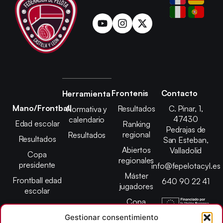
Frontenis
Contacto
Herramienta
Mano/Frontball
Resultados
C. Pinar, 1,
Normativa y
47430
calendario
Edad escolar
Ranking
Pedrajas de
regional
Resultados
Resultados
San Esteban,
Abiertos
Valladolid
Copa
regionales
presidente
info@fepelotacyl.es
Máster
Frontball edad
640 90 22 41
jugadores
escolar
Copa
presidente
Gestionar consentimiento