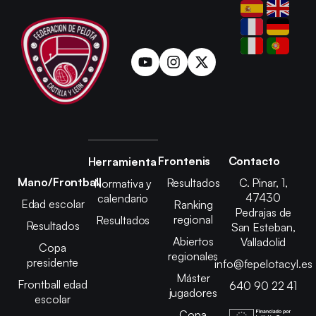
Frontenis
Contacto
Herramienta
Mano/Frontball
Resultados
C. Pinar, 1,
Normativa y
47430
calendario
Edad escolar
Ranking
Pedrajas de
regional
Resultados
Resultados
San Esteban,
Abiertos
Valladolid
Copa
regionales
presidente
info@fepelotacyl.es
Máster
Frontball edad
640 90 22 41
jugadores
escolar
Copa