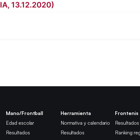
A, 13.12.2020)
Mano/Frontball
Herramienta
Frontenis
Edad escolar
Normativa y calendario
Resultados
Resultados
Resultados
Ranking reg