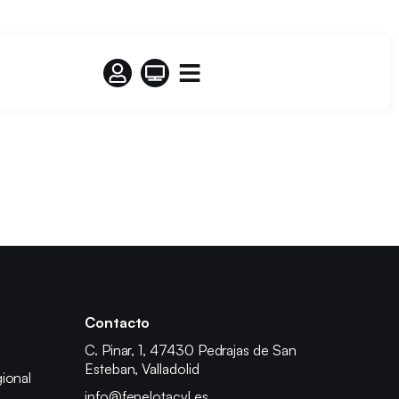
Contacto
C. Pinar, 1, 47430 Pedrajas de San
Esteban, Valladolid
ional
info@fepelotacyl.es