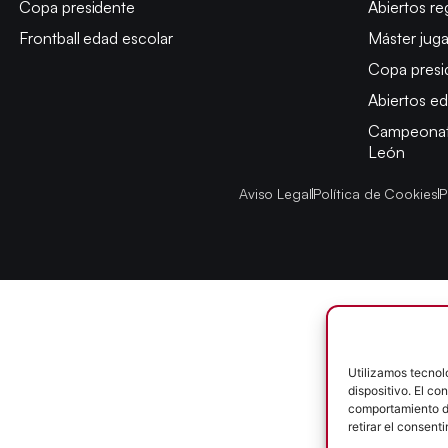
Copa presidente
Abiertos re
Frontball edad escolar
Máster jug
Copa presi
Abiertos ed
Campeonato
León
Aviso Legal
Política de Cookies
P
Utilizamos tecnol
dispositivo. El c
comportamiento de
retirar el consent