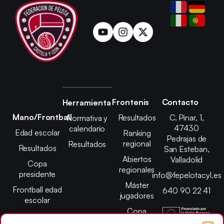
Frontenis
Contacto
Herramienta
Mano/Frontball
Resultados
C. Pinar, 1,
Normativa y
47430
calendario
Edad escolar
Ranking
Pedrajas de
regional
Resultados
Resultados
San Esteban,
Abiertos
Valladolid
Copa
regionales
presidente
info@fepelotacyl.es
Máster
Frontball edad
640 90 22 41
jugadores
escolar
Copa
presidente