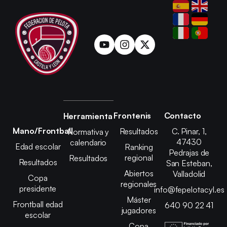
Frontenis
Contacto
Herramienta
Mano/Frontball
Resultados
C. Pinar, 1,
Normativa y
47430
calendario
Edad escolar
Ranking
Pedrajas de
regional
Resultados
Resultados
San Esteban,
Abiertos
Valladolid
Copa
regionales
presidente
info@fepelotacyl.es
Máster
Frontball edad
640 90 22 41
jugadores
escolar
Copa