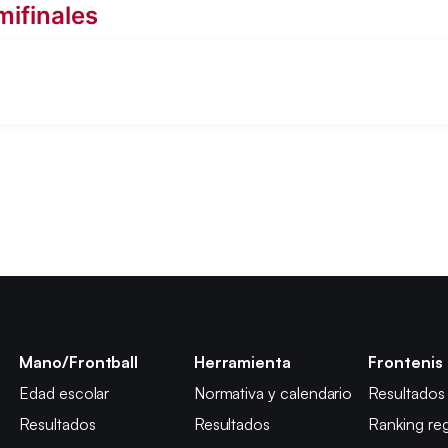
ifinales
Mano/Frontball
Herramienta
Frontenis
Edad escolar
Normativa y calendario
Resultados
Resultados
Resultados
Ranking reg