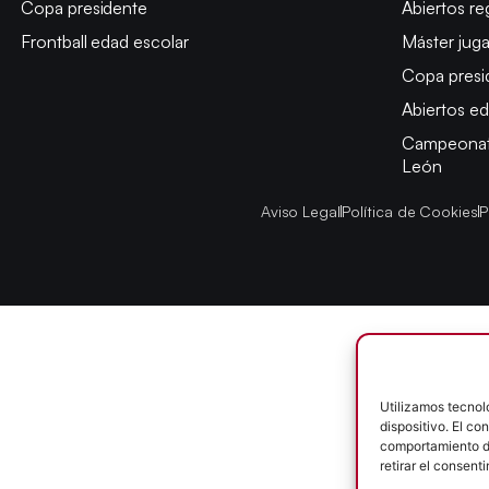
Copa presidente
Abiertos re
Frontball edad escolar
Máster jug
Copa presi
Abiertos ed
Campeonato
León
Aviso Legal
Política de Cookies
P
Utilizamos tecnol
dispositivo. El c
comportamiento de
retirar el consent