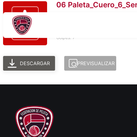
06 Paleta_Cuero_6_Sem
Tamaño del archivo: 446.13 KB
Creado: 05-03-2026
Actualizado: 05-03-2026
Golpes: 7
DESCARGAR
PREVISUALIZAR