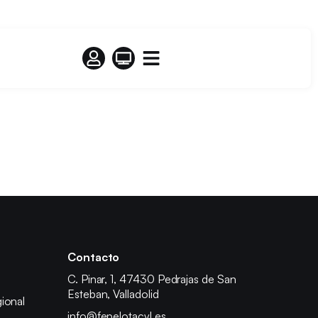
Contacto
C. Pinar, 1, 47430 Pedrajas de San
Esteban, Valladolid
ional
info@fepelotacyl.es