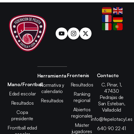
Frontenis
Contacto
Herramienta
Mano/Frontball
Resultados
C. Pinar, 1,
Normativa y
47430
calendario
Edad escolar
Ranking
Pedrajas de
regional
Resultados
Resultados
San Esteban,
Abiertos
Valladolid
Copa
regionales
presidente
info@fepelotacyl.es
Máster
Frontball edad
640 90 22 41
jugadores