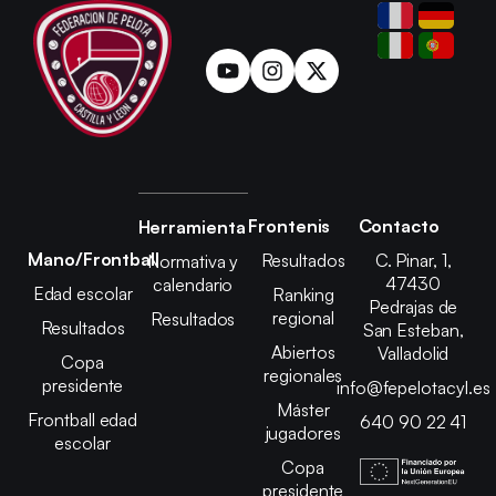
Frontenis
Contacto
Herramienta
Mano/Frontball
Resultados
C. Pinar, 1,
Normativa y
47430
calendario
Edad escolar
Ranking
Pedrajas de
regional
Resultados
Resultados
San Esteban,
Abiertos
Valladolid
Copa
regionales
presidente
info@fepelotacyl.es
Máster
Frontball edad
640 90 22 41
jugadores
escolar
Copa
presidente