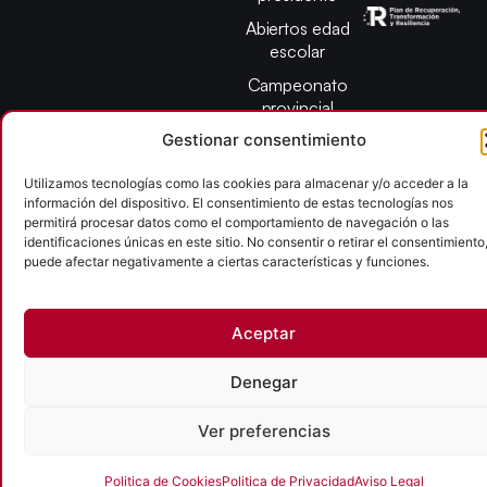
Abiertos edad
escolar
Campeonato
provincial
León
Gestionar consentimiento
Utilizamos tecnologías como las cookies para almacenar y/o acceder a la
Copyright © 2026
información del dispositivo. El consentimiento de estas tecnologías nos
Federación Pelota Castilla y León | FePelotaCyL
permitirá procesar datos como el comportamiento de navegación o las
identificaciones únicas en este sitio. No consentir o retirar el consentimiento
| Desarrollado por
TOOOLS
puede afectar negativamente a ciertas características y funciones.
Aviso Legal
Política de Cookies
Política de Privacidad
Accesibilidad
Aceptar
Denegar
Ver preferencias
Politica de Cookies
Politica de Privacidad
Aviso Legal