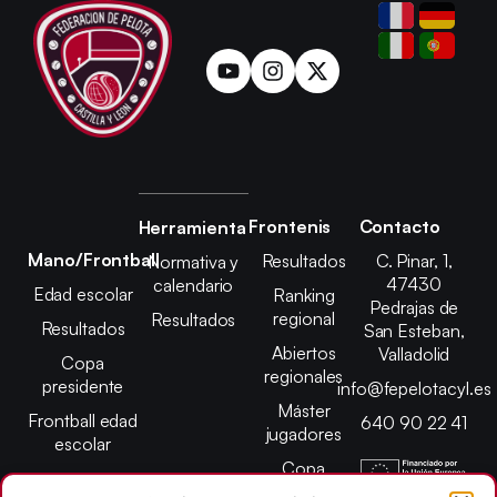
Frontenis
Contacto
Herramienta
Mano/Frontball
Resultados
C. Pinar, 1,
Normativa y
47430
calendario
Edad escolar
Ranking
Pedrajas de
regional
Resultados
Resultados
San Esteban,
Abiertos
Valladolid
Copa
regionales
presidente
info@fepelotacyl.es
Máster
Frontball edad
640 90 22 41
jugadores
escolar
Copa
presidente