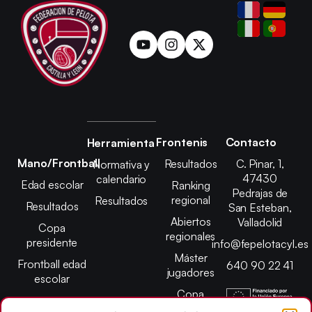
Frontenis
Contacto
Herramienta
Mano/Frontball
Resultados
C. Pinar, 1,
Normativa y
47430
calendario
Edad escolar
Ranking
Pedrajas de
regional
Resultados
Resultados
San Esteban,
Abiertos
Valladolid
Copa
regionales
presidente
info@fepelotacyl.es
Máster
Frontball edad
640 90 22 41
jugadores
escolar
Copa
presidente