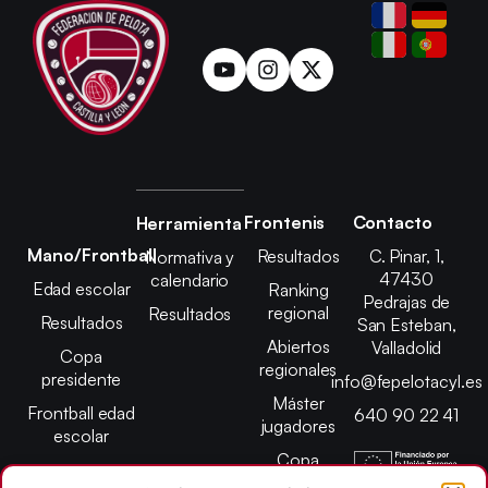
Frontenis
Contacto
Herramienta
Mano/Frontball
Resultados
C. Pinar, 1,
Normativa y
47430
calendario
Edad escolar
Ranking
Pedrajas de
regional
Resultados
Resultados
San Esteban,
Abiertos
Valladolid
Copa
regionales
presidente
info@fepelotacyl.es
Máster
Frontball edad
640 90 22 41
jugadores
escolar
Copa
presidente