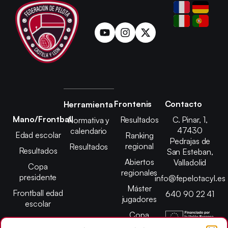
Frontenis
Contacto
Herramienta
Mano/Frontball
Resultados
C. Pinar, 1,
Normativa y
47430
calendario
Edad escolar
Ranking
Pedrajas de
regional
Resultados
Resultados
San Esteban,
Abiertos
Valladolid
Copa
regionales
presidente
info@fepelotacyl.es
Máster
Frontball edad
640 90 22 41
jugadores
escolar
Copa
presidente