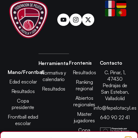
Frontenis
Contacto
Herramienta
Mano/Frontball
Resultados
C. Pinar, 1,
Normativa y
47430
calendario
Edad escolar
Ranking
Pedrajas de
regional
Resultados
Resultados
San Esteban,
Abiertos
Valladolid
Copa
regionales
presidente
info@fepelotacyl.es
Máster
Frontball edad
640 90 22 41
jugadores
escolar
Copa
presidente