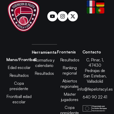
Frontenis
Contacto
Herramienta
Mano/Frontball
Resultados
C. Pinar, 1,
Normativa y
47430
calendario
Edad escolar
Ranking
Pedrajas de
regional
Resultados
Resultados
San Esteban,
Abiertos
Valladolid
Copa
regionales
presidente
info@fepelotacyl.es
Máster
Frontball edad
640 90 22 41
jugadores
escolar
Copa
presidente