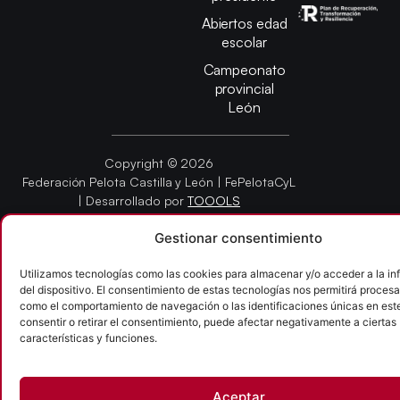
Abiertos edad
escolar
Campeonato
provincial
León
Copyright © 2026
Federación Pelota Castilla y León | FePelotaCyL
| Desarrollado por
TOOOLS
Gestionar consentimiento
Aviso Legal
Política de Cookies
Política de Privacidad
Accesibilidad
Utilizamos tecnologías como las cookies para almacenar y/o acceder a la i
del dispositivo. El consentimiento de estas tecnologías nos permitirá procesa
como el comportamiento de navegación o las identificaciones únicas en este 
consentir o retirar el consentimiento, puede afectar negativamente a ciertas
características y funciones.
Aceptar