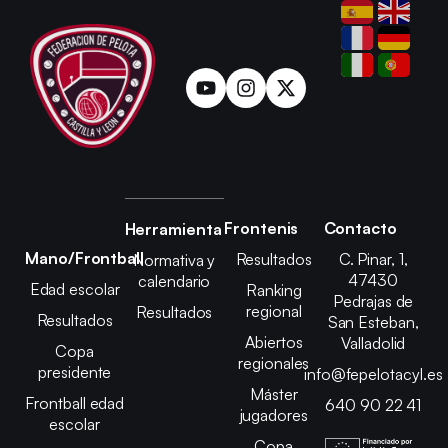
Frontenis
Contacto
Herramienta
Mano/Frontball
Resultados
C. Pinar, 1,
Normativa y
47430
calendario
Edad escolar
Ranking
Pedrajas de
regional
Resultados
Resultados
San Esteban,
Abiertos
Valladolid
Copa
regionales
presidente
info@fepelotacyl.es
Máster
Frontball edad
640 90 22 41
jugadores
escolar
Copa